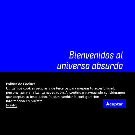
ntos
bombo & renacuajos
Cero a Cien Años
comuniones
bodorrios
tienda
lugar de
Bienvenidos al
Ellas/os mandan, y lo
estar enamorada/o
Toca lucir tripota y
pues eso, para
inspiración, algo
universo absurdo
sabes
todas las edades
es súper chulo
bebé
especial.
Política de Cookies
Utilizamos cookies propias y de terceros para mejorar tu accesibilidad,
personalizar y analizar tu navegación. Al continuar navegando consideramos
que aceptas su instalación. Puedes cambiar la configuración u obtener más
información en nuestra
Aceptar
(+ info)