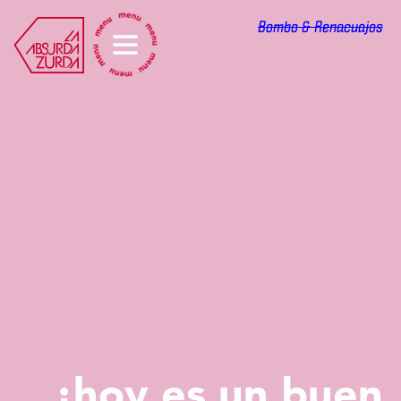
La Absurda Zurda
Bombo & Renacuajos
os
¡hoy es un buen