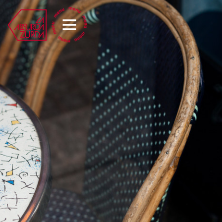
La Absurda Zurda
os