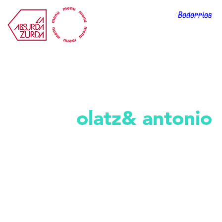
La Absurda Zurda
Bodorrios
Bodas
olatz& antonio
os