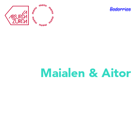
La Absurda Zurda
Bodorrios
Bodas
Maialen & Aitor
os